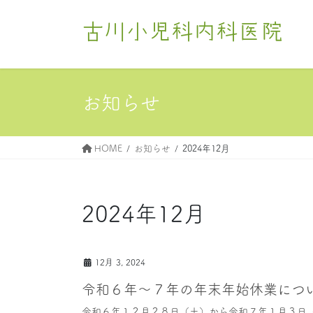
コ
ナ
ン
ビ
古川小児科内科医院
テ
ゲ
ン
ー
ツ
シ
へ
ョ
お知らせ
ス
ン
キ
に
ッ
移
HOME
お知らせ
2024年12月
プ
動
2024年12月
12月 3, 2024
令和６年〜７年の年末年始休業につ
令和６年１２月２８日（土）から令和７年１月３日（