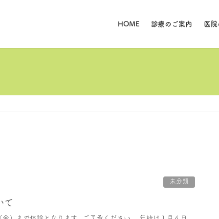
HOME
診療のご案内
医院
未分類
いて
金）まで休診となります。ご了承ください。 年始は１月４日