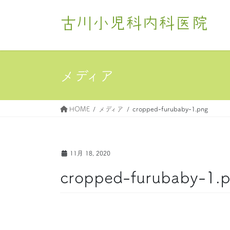
コ
ナ
ン
ビ
古川小児科内科医院
テ
ゲ
ン
ー
ツ
シ
へ
ョ
メディア
ス
ン
キ
に
ッ
移
HOME
メディア
cropped-furubaby-1.png
プ
動
11月 18, 2020
cropped-furubaby-1.